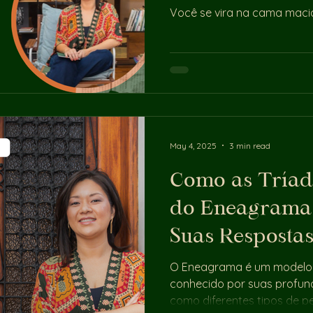
Você se vira na cama macia,
vazio no estômago. O moni
dorme. Você não. A cabeça
dedicação na multinacional
de funcionária do ano que 
Especialista. A Engenheira 
Mas foi você que sentiu a p
O "aju
May 4, 2025
3 min read
Como as Tríad
do Eneagrama 
Suas Respostas
Desafios
O Eneagrama é um modelo 
conhecido por suas profund
como diferentes tipos de p