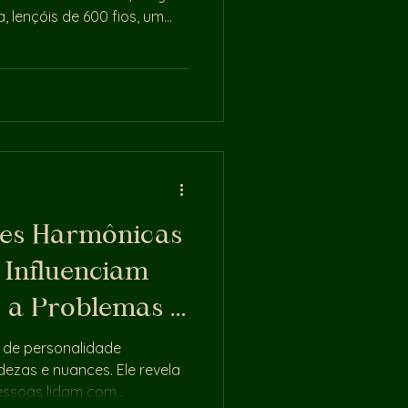
 lençóis de 600 fios, um
tor do bebê ACESO. Ele
 não para. Os 15 anos de
. O MBA caríssimo. O prêmio
virou PÓ. Você é a
das soluções. A que entrega.
ressão. O etarismo velado.
es Harmônicas
Influenciam
 a Problemas e
de personalidade
ezas e nuances. Ele revela
essoas lidam com...