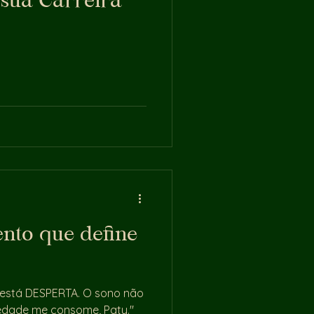
sua Carreira
ento que define
está DESPERTA. O sono não
iedade me consome, Paty."